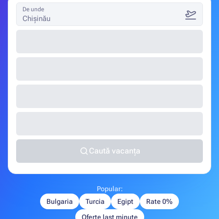
De unde
Chișinău
Caută vacanța
Popular:
Bulgaria
Turcia
Egipt
Rate 0%
Oferte last minute