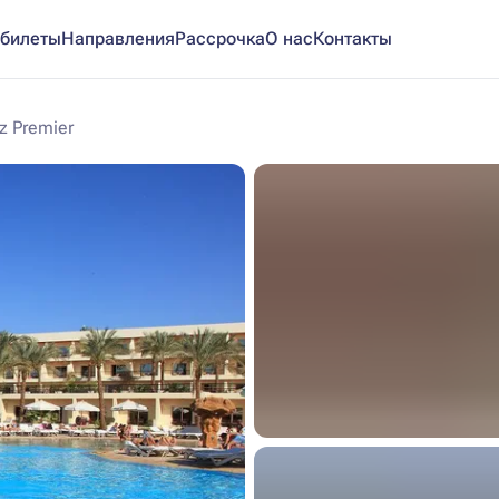
билеты
Направления
Рассрочка
О нас
Контакты
iz Premier