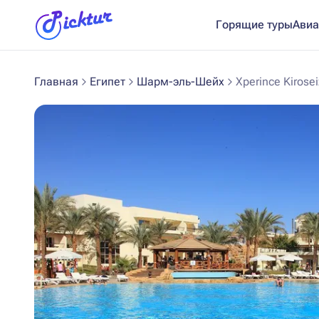
Горящие туры
Авиа
Главная
Египет
Шарм-эль-Шейх
Xperince Kirose