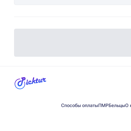
Способы оплаты
ПМР
Бельцы
О 