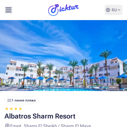
RU
1 линия пляжа
Albatros Sharm Resort
Egypt, Sharm El Sheikh / Sharm El Maya