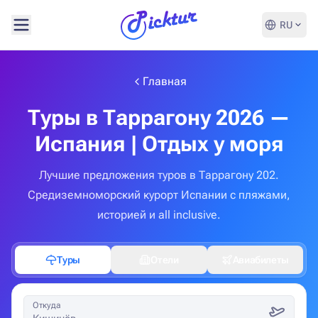
RU
Главная
Туры в Таррагону 2026 —
Испания | Отдых у моря
Лучшие предложения туров в Таррагону 202.
Средиземноморский курорт Испании с пляжами,
историей и all inclusive.
Туры
Отели
Авиабилеты
Откуда