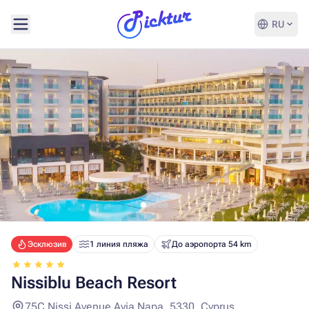
RU
Эсклюзив
1 линия пляжа
До аэропорта 54 km
Nissiblu Beach Resort
75C Nissi Avenue Ayia Napa, 5330, Cyprus