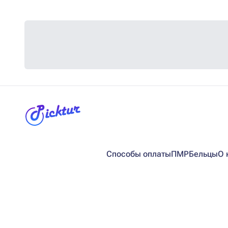
Способы оплаты
ПМР
Бельцы
О 