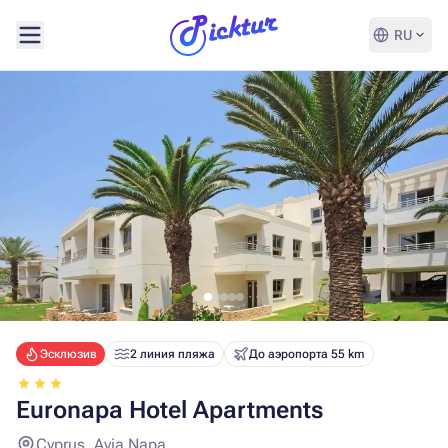
RU
Эсклюзив
2 линия пляжа
До аэропорта 55 km
Euronapa Hotel Apartments
Cyprus, Ayia Napa