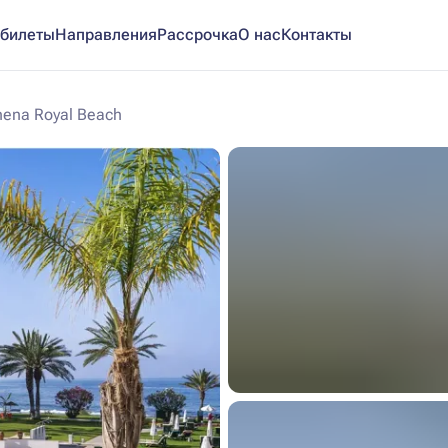
билеты
Направления
Рассрочка
О нас
Контакты
hena Royal Beach