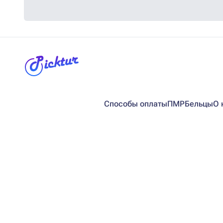
Способы оплаты
ПМР
Бельцы
О 