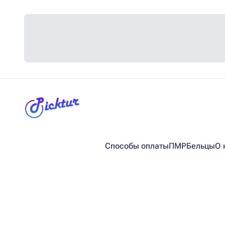
Способы оплаты
ПМР
Бельцы
О 