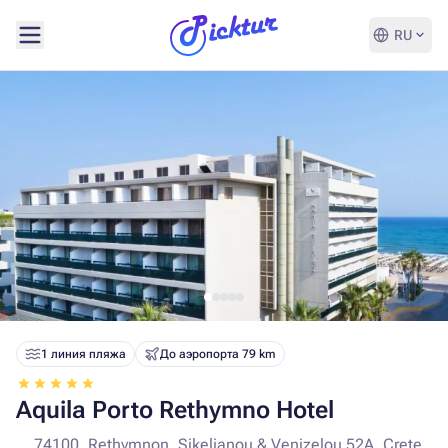
RU
1 линия пляжа
До аэропорта 79 km
Aquila Porto Rethymno Hotel
74100, Rethymnon, Sikelianou & Venizelou 52A, Crete,