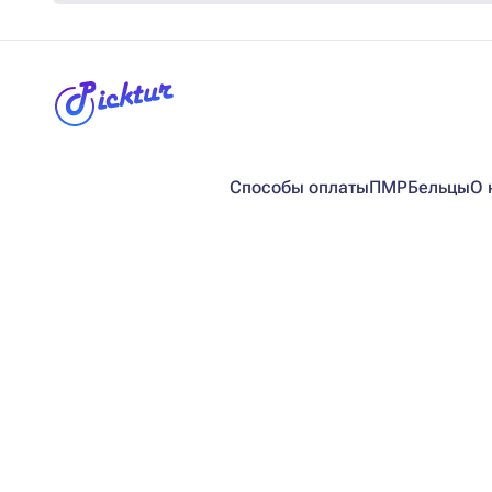
Способы оплаты
ПМР
Бельцы
О 