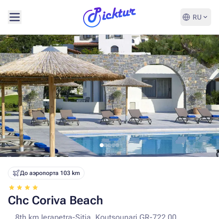
RU
До аэропорта 103 km
Chc Coriva Beach
8th km Ierapetra-Sitia, Koutsounari GR-722 00,