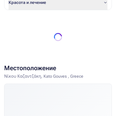
красное и розовое вино, алкогольные напитки
Красота и лечение
местных производителей: раки, узо, бренди, джин,
водка, ром, текила). Закуски: 11:00-12:30 и 16:00-18:00
(Широкий выбор закусок: тосты, салаты, печенье,
мороженое, пицца, пирожки, чипсы, наггетсы, хот-доги
и т. д.). Гости, отдыхающие по программе «Все
включено», получают 50% скидку на премиум
алкогольные напитки.
Местоположение
Νίκου Καζαντζάκη, Kato Gouves , Greece