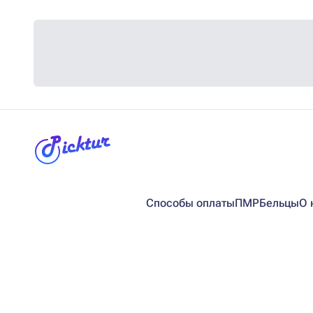
Способы оплаты
ПМР
Бельцы
О 