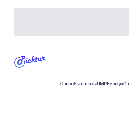
Способы оплаты
ПМР
Бельцы
О 