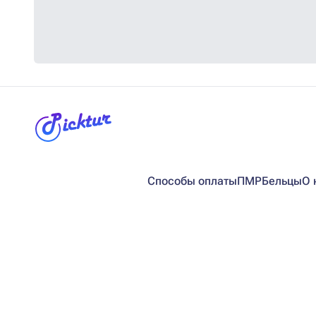
Способы оплаты
ПМР
Бельцы
О 