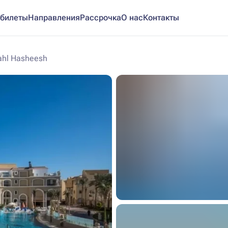
билеты
Направления
Рассрочка
О нас
Контакты
ahl Hasheesh