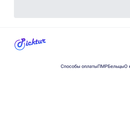
Способы оплаты
ПМР
Бельцы
О 