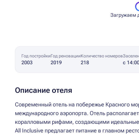
Загружаем д
Год постройки
Год реновации
Количество номеров
Заселе
2003
2019
218
с 14:0
Описание отеля
Современный отель на побережье Красного мор
международного аэропорта. Отель располагае
коралловыми рифами, создающими идеальные у
All Inclusive предлагает питание в главном ресто