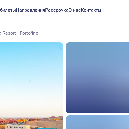
билеты
Направления
Рассрочка
О нас
Контакты
a Resort - Portofino