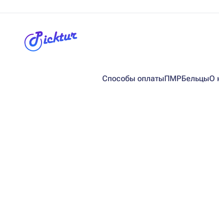
Способы оплаты
ПМР
Бельцы
О 