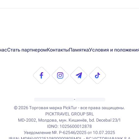
нас
Стать партнером
Контакты
Памятка
Условия и положени
•
© 2026
Торговая марка PickTur - все права защищены.
PICKTRAVEL GROUP SRL
MD-2002, Молдова, мун. Кишинёв, bd. Decebal 23/1
IDNO: 1025600012878
Уведомление №. P-62546/2025 от 10.07.2025
IBAN: MD86VI022510800000805MDL - BC VICTORIABANK S.A