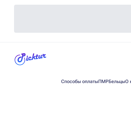
Способы оплаты
ПМР
Бельцы
О 