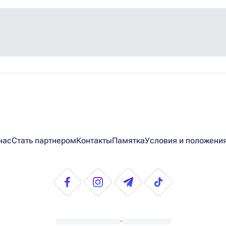
нас
Стать партнером
Контакты
Памятка
Условия и положени
•