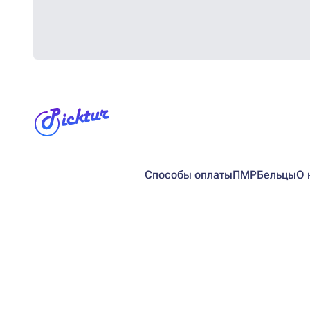
Способы оплаты
ПМР
Бельцы
О 