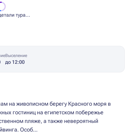
етали тура...
ние
Выселение
0
до 12:00
лам на живописном берегу Красного моря в
жных гостиниц на египетском побережье
вственном пляже, а также невероятный
винга. Особ...