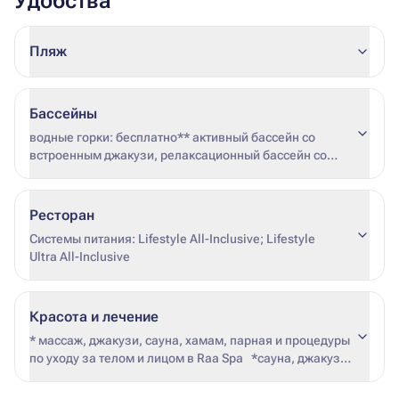
Удобства
Пляж
Бассейны
водные горки: бесплатно** активный бассейн со
встроенным джакузи, релаксационный бассейн со
встроенными бильярдными столами подогреваются в
зимний период * дата начала и окончания подогрева
не фиксирована (зависит от погодных условий и
Ресторан
загрузки отеля) ** аквапарк – бесплатно, включая
Системы питания: Lifestyle All-Inclusive; Lifestyle
напитки и закуски в отеле Steigenberger Aqua Magic
Ultra All-Inclusive
5* (посещение только в дневное время)
Красота и лечение
* массаж, джакузи, сауна, хамам, парная и процедуры
по уходу за телом и лицом в Raa Spa *сауна, джакузи
и паровые бани бесплатные по предварительному
бронированию непосредственно в Raa Spa