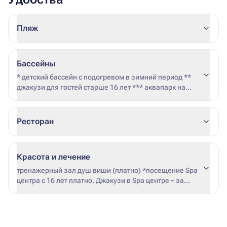
Пляж
Бассейны
* детский бассейн с подогревом в зимний период **
джакузи для гостей старше 16 лет *** аквапарк на
территории отеля Steigenberger Aqua Magic 5*
(бесплатно) ленивая река – без подогрева в зимний
период * дата начала и окончания подогрева не
Ресторан
фиксирована (зависит от погодных условий и загрузки
гостиницы). Не все бассейны отеля подогреваются.
Красота и лечение
тренажерный зал душ виши (платно) *посещение Spa
центра с 16 лет платно. Джакузи в Spa центре – за
дополнительные средства. Джакузи от под открытым
небом – бесплатно.