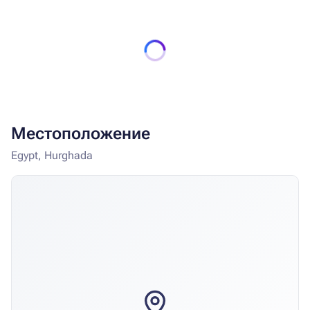
соки свежевыжатые, специальные виды кофе,
специальные виды чая, мороженое, кальян в
концепцию не входят. Посещение ресторанов a la
carte концепции не предусмотрено. Отель может
изменить время работы, место подачи и концепцию
услуг, предоставляемых в ресторанах и барах без
предварительного уведомления.
Местоположение
Egypt, Hurghada