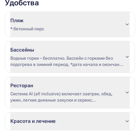
Удобства
Пляж
* бетонный пирс
Бассейны
Водные горки – бесплатно. Бассейн с горками без
подогрева в зимний период. *дата начала и окончания
подогрева не фиксирована (зависит от погодных
условий и загрузки отеля)
Ресторан
Система Al (all inclusive) включает завтрак, обед,
ужин, легкие дневные закуски и сервис
безалкогольных и алкогольных напитков местного
производства. Вино в концепцию не входит.
Бутилированную воду в номера не поставляют. Все
Красота и лечение
напитки сервируют в стаканах или чашках по одному
на заказ. Импортные напитки, премиальные напитки
местного производства, напитки в бутылках/банках,