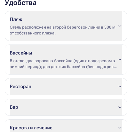
Удобства
Пляж
Отель расположен на второй береговой линии в 300 м
от собственного пляжа.
Бассейны
В отеле: два взрослых бассейна (один с подогревом в
зимний период); два детских бассейна (без подогрева
в зимний период). 3 горки для детей и взрослых. * дата
начала и окончания подогрева не фиксирована
(зависит от погодных условий и загрузки отеля).
Ресторан
Бар
Красота и лечение