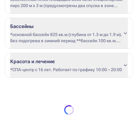
пирс 200 м х 3 м (предусмотрены два спуска в зоне
отмели) рекомендуется специальная обувь ширмы от
ветра – бесплатно
Бассейны
*основной бассейн 825 кв.м (глубина от 1.3 м до 1.9 м).
Без подогрева в зимний период **бассейн 100 кв.м.
Подогрев в зимний период ***дата начала и
окончания подогрева не фиксирована (зависит от
погодных условий и загрузки отеля)
Красота и лечение
*СПА-центр с 16 лет. Работает по графику 10:00 – 20:00