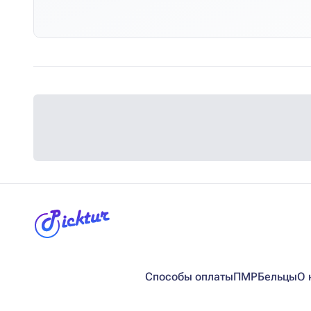
Способы оплаты
ПМР
Бельцы
О 