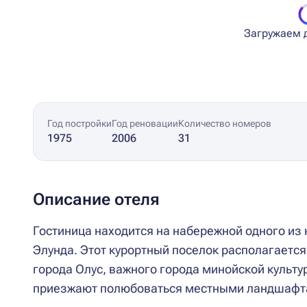
Загружаем д
Год постройки
Год реновации
Количество номеров
1975
2006
31
Описание отеля
Гостиница находится на набережной одного из 
Элунда. Этот курортный поселок располагается
города Олус, важного города минойской культу
приезжают полюбоваться местными ландшафта